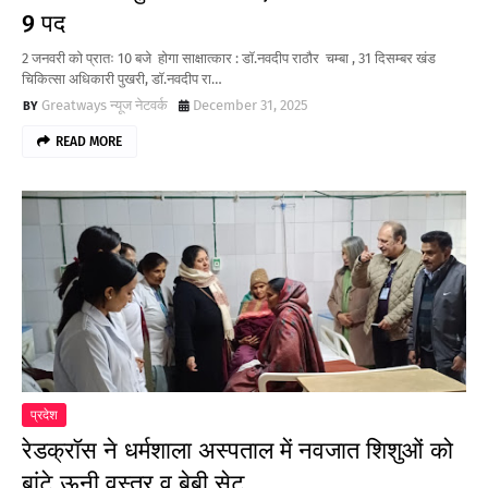
9 पद
2 जनवरी को प्रातः 10 बजे होगा साक्षात्कार : डॉ.नवदीप राठौर चम्बा , 31 दिसम्बर खंड
चिकित्सा अधिकारी पुखरी, डॉ.नवदीप रा…
Greatways न्यूज नेटवर्क
December 31, 2025
READ MORE
प्रदेश
रेडक्रॉस ने धर्मशाला अस्पताल में नवजात शिशुओं को
बांटे ऊनी वस्त्र व बेबी सेट