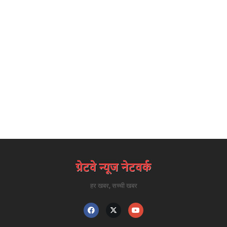
हर खबर, सच्ची खबर