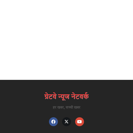
हर खबर, सच्ची खबर