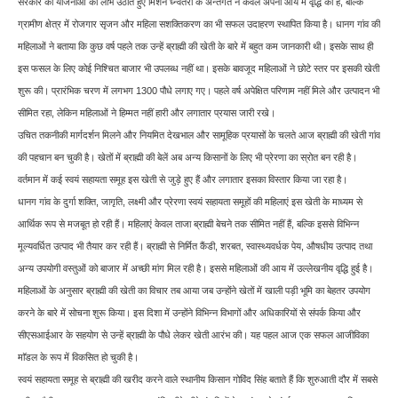
सरकार की योजनाओं का लाभ उठाते हुए मिशन ध्न्वंतरी के अन्तर्गत न केवल अपनी आय में वृद्धि की है, बल्कि
ग्रामीण क्षेत्र में रोजगार सृजन और महिला सशक्तिकरण का भी सफल उदाहरण स्थापित किया है। धानग गांव की
महिलाओं ने बताया कि कुछ वर्ष पहले तक उन्हें ब्राह्मी की खेती के बारे में बहुत कम जानकारी थी। इसके साथ ही
इस फसल के लिए कोई निश्चित बाजार भी उपलब्ध नहीं था। इसके बावजूद महिलाओं ने छोटे स्तर पर इसकी खेती
शुरू की। प्रारंभिक चरण में लगभग 1300 पौधे लगाए गए। पहले वर्ष अपेक्षित परिणाम नहीं मिले और उत्पादन भी
सीमित रहा, लेकिन महिलाओं ने हिम्मत नहीं हारी और लगातार प्रयास जारी रखे।
उचित तकनीकी मार्गदर्शन मिलने और नियमित देखभाल और सामूहिक प्रयासों के चलते आज ब्राह्मी की खेती गांव
की पहचान बन चुकी है। खेतों में ब्राह्मी की बेलें अब अन्य किसानों के लिए भी प्रेरणा का स्रोत बन रही है।
वर्तमान में कई स्वयं सहायता समूह इस खेती से जुड़े हुए हैं और लगातार इसका विस्तार किया जा रहा है।
धानग गांव के दुर्गा शक्ति, जागृति, लक्ष्मी और प्रेरणा स्वयं सहायता समूहों की महिलाएं इस खेती के माध्यम से
आर्थिक रूप से मजबूत हो रही हैं। महिलाएं केवल ताजा ब्राह्मी बेचने तक सीमित नहीं हैं, बल्कि इससे विभिन्न
मूल्यवर्धित उत्पाद भी तैयार कर रही हैं। ब्राह्मी से निर्मित कैंडी, शरबत, स्वास्थ्यवर्धक पेय, औषधीय उत्पाद तथा
अन्य उपयोगी वस्तुओं को बाजार में अच्छी मांग मिल रही है। इससे महिलाओं की आय में उल्लेखनीय वृद्धि हुई है।
महिलाओं के अनुसार ब्राह्मी की खेती का विचार तब आया जब उन्होंने खेतों में खाली पड़ी भूमि का बेहतर उपयोग
करने के बारे में सोचना शुरू किया। इस दिशा में उन्होंने विभिन्न विभागों और अधिकारियों से संपर्क किया और
सीएसआईआर के सहयोग से उन्हें ब्राह्मी के पौधे लेकर खेती आरंभ की। यह पहल आज एक सफल आजीविका
माॅडल के रूप में विकसित हो चुकी है।
स्वयं सहायता समूह से ब्राह्मी की खरीद करने वाले स्थानीय किसान गोविंद सिंह बताते हैं कि शुरुआती दौर में सबसे