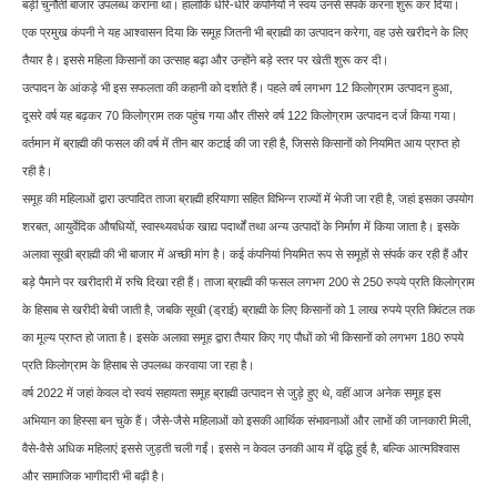
बड़ी चुनौती बाजार उपलब्ध कराना था। हालांकि धीरे-धीरे कंपनियों ने स्वयं उनसे संपर्क करना शुरू कर दिया।
एक प्रमुख कंपनी ने यह आश्वासन दिया कि समूह जितनी भी ब्राह्मी का उत्पादन करेगा, वह उसे खरीदने के लिए
तैयार है। इससे महिला किसानों का उत्साह बढ़ा और उन्होंने बड़े स्तर पर खेती शुरू कर दी।
उत्पादन के आंकड़े भी इस सफलता की कहानी को दर्शाते हैं। पहले वर्ष लगभग 12 किलोग्राम उत्पादन हुआ,
दूसरे वर्ष यह बढ़कर 70 किलोग्राम तक पहुंच गया और तीसरे वर्ष 122 किलोग्राम उत्पादन दर्ज किया गया।
वर्तमान में ब्राह्मी की फसल की वर्ष में तीन बार कटाई की जा रही है, जिससे किसानों को नियमित आय प्राप्त हो
रही है।
समूह की महिलाओं द्वारा उत्पादित ताजा ब्राह्मी हरियाणा सहित विभिन्न राज्यों में भेजी जा रही है, जहां इसका उपयोग
शरबत, आयुर्वेदिक औषधियों, स्वास्थ्यवर्धक खाद्य पदार्थों तथा अन्य उत्पादों के निर्माण में किया जाता है। इसके
अलावा सूखी ब्राह्मी की भी बाजार में अच्छी मांग है। कई कंपनियां नियमित रूप से समूहों से संपर्क कर रही हैं और
बड़े पैमाने पर खरीदारी में रुचि दिखा रही हैं। ताजा ब्राह्मी की फसल लगभग 200 से 250 रुपये प्रति किलोग्राम
के हिसाब से खरीदी बेची जाती है, जबकि सूखी (ड्राई) ब्राह्मी के लिए किसानों को 1 लाख रुपये प्रति क्विंटल तक
का मूल्य प्राप्त हो जाता है। इसके अलावा समूह द्वारा तैयार किए गए पौधों को भी किसानों को लगभग 180 रुपये
प्रति किलोग्राम के हिसाब से उपलब्ध करवाया जा रहा है।
वर्ष 2022 में जहां केवल दो स्वयं सहायता समूह ब्राह्मी उत्पादन से जुड़े हुए थे, वहीं आज अनेक समूह इस
अभियान का हिस्सा बन चुके हैं। जैसे-जैसे महिलाओं को इसकी आर्थिक संभावनाओं और लाभों की जानकारी मिली,
वैसे-वैसे अधिक महिलाएं इससे जुड़ती चली गईं। इससे न केवल उनकी आय में वृद्धि हुई है, बल्कि आत्मविश्वास
और सामाजिक भागीदारी भी बढ़ी है।