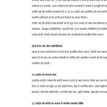
मंगेश्कर भवन में लिये गये। दो दिन चली इस प्रक्रिया में राज्य के विभिन्न ज़िलों से 
भागीदारी दर्ज करवाई। चयन प्रक्रिया के दौरान कलाकारों ने उत्सव में प्रस्तुति देने 
उन्होंने कहा कि चयनित कलाकारों को 11 से 14 अप्रैल तक आयोजित होने वाले हरोली उत
स्थानीय प्रतिभाओं को भी अपनी कला दिखाने का अवसर मिलेगा।
उन्होंने कहा कि हरोली उत्सव वैसाखी पर्व से जुड़ा ऊना जनपद के साथ-साथ हिमाचल प्र
कार्यक्रम, खेलकूद प्रतियोगिताएं, प्रदर्शनी और अन्य आकर्षक गतिविधियां भी आयोजित की
लगाई जाएगी, जिसमें सरकारी योजनाओं और उपलब्धियों को प्रदर्शित किया जाएगा।
ट्रेड फेयर और खेल प्रतियोगिताएं
उत्सव के दौरान हरोली मैदान में ट्रेड फेयर आयोजित किया जाएगा, जिसमें स्वयं सहायत
बढ़ावा देने के साथ यह आयोजन वैसाखी के आर्थिक और सामाजिक आयामों को भी मजबूती 
आयोजित की जाएंगी।
14 अप्रैल को रोजगार मेला
एसडीएम हरोली ने बताया कि हरोली उत्सव-2026 के तहत रोजगार विभाग द्वारा भव्य र
मेला 14 अप्रैल को सुबह 10 बजे हरोली मैदान, रोड़ा में आयोजित होगा। इसमें ल्यूमिनस प
इंडस्ट्री, स्टैनफोर्ड लेबोरेटरीज, एनजीजी पॉवर टेक, सुरिये पोलेक्स, सुखजीत एग्रो इ
13 अप्रैल को हरोली उप-मण्डल में स्थानीय अवकाश घोषित