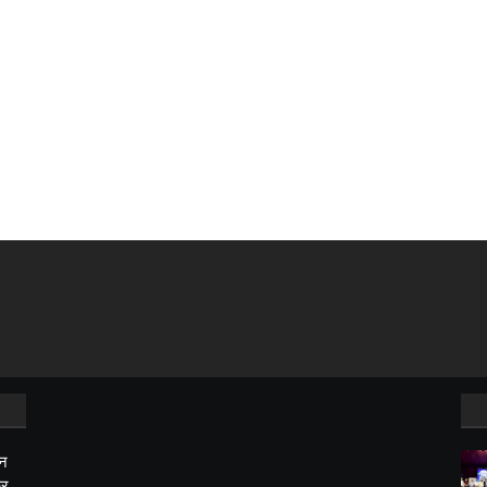
शन
ुर