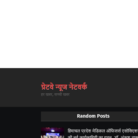
हर खबर, सच्ची खबर
Random Posts
हिमाचल प्रदेश मेडिकल ऑफिसर्स एसोसिए
की नई कार्यकारिणी का गठन, डॉ. अंकुश ठाक