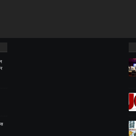
शन
ुर
बस