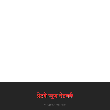
हर खबर, सच्ची खबर