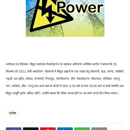
धर्मशाला 24 सितम्बरः विद्युत उपमंडल मैकलोड़गंज के सहायक अभियन्ता अभिषेक कटोच ने बताया कि 25
सितम्बर को 33/11 केवी सबस्टेशन तोतारानी में बिद्युत लाइनों के रख रखाव हेतु तोतारानी, बाल्ह, बरनेट, सतोबरी,
नड्डी, डल झील, धीयाल, चन्दमारी, टैंगलवुड, फोरसिथगंज, सैरी, मैकलोड़गंज, मीठानाला, जोगीबारा, भागसू
नाग, धर्मकोट, हीरू, गल्लू तथा आस पास के क्षेत्रों में प्रातः 9ः30 बजे से शाम 05ः00 बजे या कार्य समाप्ति तक
विद्युत आपूर्ति पूर्णतः बाधित रहेगी। उन्होंने बताया कि मौसम खराब होने पर यह कार्य अगले दिन किया जाएगा।
प्रदेश