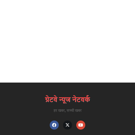
हर खबर, सच्ची खबर