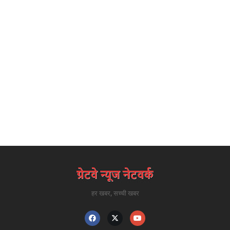
हर खबर, सच्ची खबर